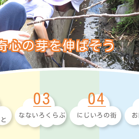
奇心の芽を伸ばそう
03
04
なないろくらぶ
にじいろの街
お
こと