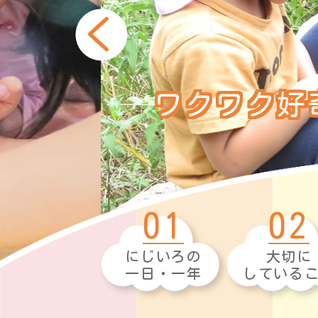
ワクワク好
01
02
にじいろの
大切に
一日・一年
している